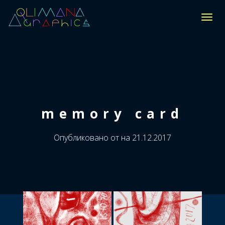
П
Е
Р
Е
К
Л
Ю
Ч
И
memory card
Т
Ь
Н
Опубликовано от
на
21.12.2017
А
В
И
Г
А
Ц
И
Ю